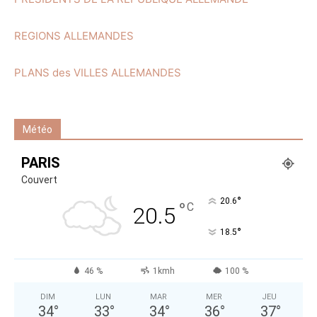
REGIONS ALLEMANDES
PLANS des VILLES ALLEMANDES
Météo
PARIS
Couvert
°
20.6
°
C
20.5
°
18.5
46 %
1kmh
100 %
DIM
LUN
MAR
MER
JEU
34
°
33
°
34
°
36
°
37
°