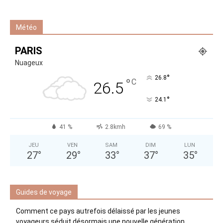
Météo
PARIS
Nuageux
°
26.8
°
C
26.5
°
24.1
41 %
2.8kmh
69 %
JEU
VEN
SAM
DIM
LUN
27
°
29
°
33
°
37
°
35
°
Guides de voyage
Comment ce pays autrefois délaissé par les jeunes
voyageurs séduit désormais une nouvelle génération