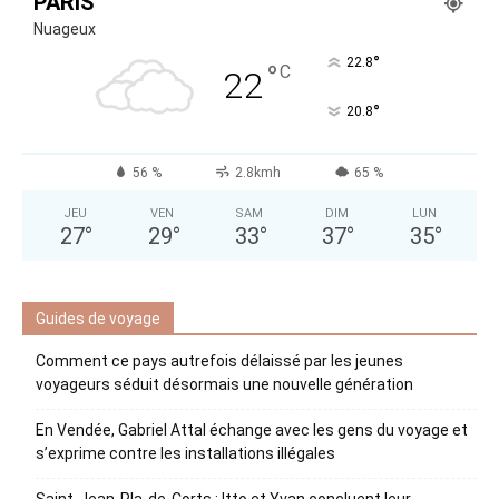
PARIS
Nuageux
°
22.8
°
C
22
°
20.8
56 %
2.8kmh
65 %
JEU
VEN
SAM
DIM
LUN
27
°
29
°
33
°
37
°
35
°
Guides de voyage
Comment ce pays autrefois délaissé par les jeunes
voyageurs séduit désormais une nouvelle génération
En Vendée, Gabriel Attal échange avec les gens du voyage et
s’exprime contre les installations illégales