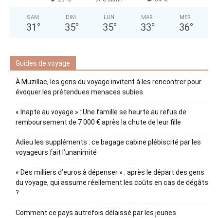
SAM
DIM
LUN
MAR
MER
31
°
35
°
35
°
33
°
36
°
Guides de voyage
À Muzillac, les gens du voyage invitent à les rencontrer pour
évoquer les prétendues menaces subies
« Inapte au voyage » : Une famille se heurte au refus de
remboursement de 7 000 € après la chute de leur fille
Adieu les suppléments : ce bagage cabine plébiscité par les
voyageurs fait l’unanimité
« Des milliers d’euros à dépenser » : après le départ des gens
du voyage, qui assume réellement les coûts en cas de dégâts
?
Comment ce pays autrefois délaissé par les jeunes