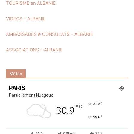
TOURISME en ALBANIE
VIDEOS – ALBANIE
AMBASSADES & CONSULATS – ALBANIE
ASSOCIATIONS – ALBANIE
Météo
PARIS
Partiellement Nuageux
°
31.3
°
C
30.9
°
29.6
25 %
0.5kmh
34 %