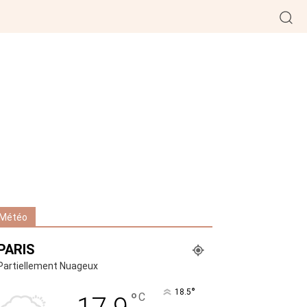
Météo
PARIS
Partiellement Nuageux
°
18.5
°
C