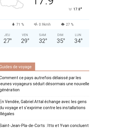
17.9
°
17.8
71 %
0.9kmh
27 %
JEU
VEN
SAM
DIM
LUN
27
°
29
°
32
°
35
°
34
°
Guides de voyage
Comment ce pays autrefois délaissé par les
jeunes voyageurs séduit désormais une nouvelle
génération
En Vendée, Gabriel Attal échange avec les gens
du voyage et s’exprime contre les installations
illégales
Saint-Jean-Pla-de-Corts : Itto et Yvan concluent