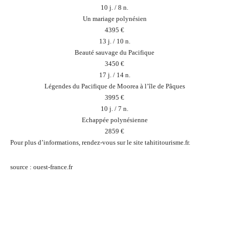
10 j. / 8 n.
Un mariage polynésien
4395 €
13 j. / 10 n.
Beauté sauvage du Pacifique
3450 €
17 j. / 14 n.
Légendes du Pacifique de Moorea à l’île de Pâques
3995 €
10 j. / 7 n.
Echappée polynésienne
2859 €
Pour plus d’informations, rendez-vous sur le site tahititourisme.fr.
source : ouest-france.fr
Facebook
Twitter
Pinterest
Wh