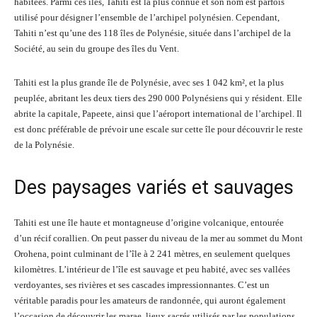
habitées. Parmi ces îles, Tahiti est la plus connue et son nom est parfois
utilisé pour désigner l’ensemble de l’archipel polynésien. Cependant,
Tahiti n’est qu’une des 118 îles de Polynésie, située dans l’archipel de la
Société, au sein du groupe des îles du Vent.
Tahiti est la plus grande île de Polynésie, avec ses 1 042 km², et la plus
peuplée, abritant les deux tiers des 290 000 Polynésiens qui y résident. Elle
abrite la capitale, Papeete, ainsi que l’aéroport international de l’archipel. Il
est donc préférable de prévoir une escale sur cette île pour découvrir le reste
de la Polynésie.
Des paysages variés et sauvages
Tahiti est une île haute et montagneuse d’origine volcanique, entourée
d’un récif corallien. On peut passer du niveau de la mer au sommet du Mont
Orohena, point culminant de l’île à 2 241 mètres, en seulement quelques
kilomètres. L’intérieur de l’île est sauvage et peu habité, avec ses vallées
verdoyantes, ses rivières et ses cascades impressionnantes. C’est un
véritable paradis pour les amateurs de randonnée, qui auront également
l’occasion de découvrir les marae, lieux sacrés utilisés par les populations