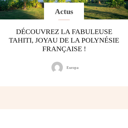
Actus
DÉCOUVREZ LA FABULEUSE
TAHITI, JOYAU DE LA POLYNÉSIE
FRANÇAISE !
Europa
Facebook
Twitter
Pinterest
Wh