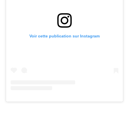
Voir cette publication sur Instagram
Facebook
Twitter
Pinterest
Wh