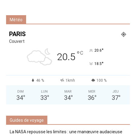
Météo
PARIS
Couvert
°
20.6
°
C
20.5
°
18.5
46 %
1kmh
100 %
DIM
LUN
MAR
MER
JEU
34
°
33
°
34
°
36
°
37
°
Guides de voyage
La NASA repousse les limites : une manœuvre audacieuse