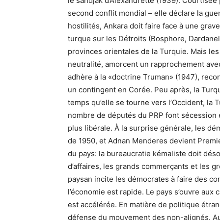
le sandjak d’Alexandrette (1939). Courtisée
second conflit mondial – elle déclare la gu
hostilités, Ankara doit faire face à une gra
turque sur les Détroits (Bosphore, Dardanell
provinces orientales de la Turquie. Mais les
neutralité, amorcent un rapprochement avec
adhère à la «doctrine Truman» (1947), recon
un contingent en Corée. Peu après, la Turq
temps qu’elle se tourne vers l’Occident, la 
nombre de députés du PRP font sécession et
plus libérale. À la surprise générale, les d
de 1950, et Adnan Menderes devient Premier 
du pays: la bureaucratie kémaliste doit dés
d’affaires, les grands commerçants et les gr
paysan incite les démocrates à faire des co
l’économie est rapide. Le pays s’ouvre aux c
est accélérée. En matière de politique étran
défense du mouvement des non-alignés. Au