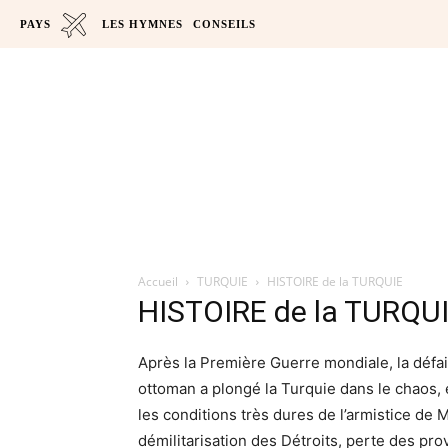
PAYS
LES HYMNES
CONSEILS
Accueil
TURQUIE
HISTOIRE de la TURQUIE
HISTOIRE de la TURQU
Après la Première Guerre mondiale, la défai
ottoman a plongé la
Turquie
dans le chaos,
les conditions très dures de l’armistice de 
démilitarisation des Détroits, perte des pr