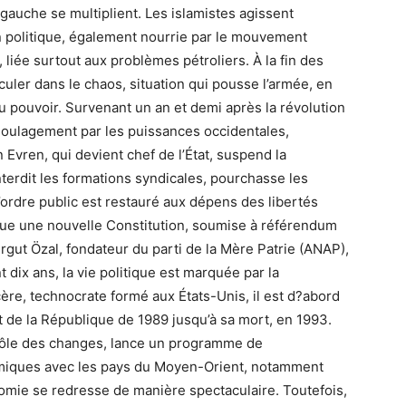
gauche se multiplient. Les islamistes agissent
on politique, également nourrie par le mouvement
liée surtout aux problèmes pétroliers. À la fin des
uler dans le chaos, situation qui pousse l’armée, en
 pouvoir. Survenant un an et demi après la révolution
c soulagement par les puissances occidentales,
Evren, qui devient chef de l’État, suspend la
interdit les formations syndicales, pourchasse les
’ordre public est restauré aux dépens des libertés
gue une nouvelle Constitution, soumise à référendum
rgut Özal, fondateur du parti de la Mère Patrie (ANAP),
dix ans, la vie politique est marquée par la
ère, technocrate formé aux États-Unis, il est d?abord
 de la République de 1989 jusqu’à sa mort, en 1993.
ntrôle des changes, lance un programme de
nomiques avec les pays du Moyen-Orient, notamment
conomie se redresse de manière spectaculaire. Toutefois,