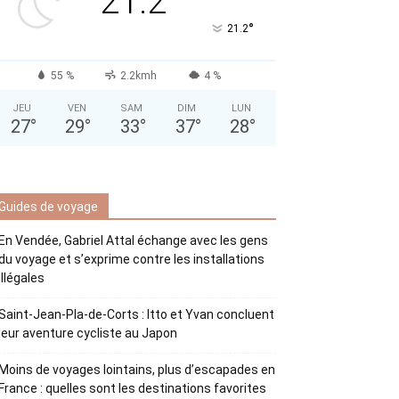
21.2
°
21.2
55 %
2.2kmh
4 %
JEU
VEN
SAM
DIM
LUN
27
°
29
°
33
°
37
°
28
°
Guides de voyage
En Vendée, Gabriel Attal échange avec les gens
du voyage et s’exprime contre les installations
illégales
Saint-Jean-Pla-de-Corts : Itto et Yvan concluent
leur aventure cycliste au Japon
Moins de voyages lointains, plus d’escapades en
France : quelles sont les destinations favorites