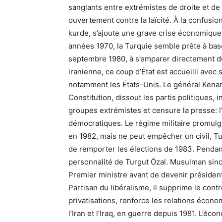
sanglants entre extrémistes de droite et de 
ouvertement contre la laïcité. À la confusi
kurde, s’ajoute une grave crise économique, 
années 1970, la Turquie semble prête à basc
septembre 1980, à s’emparer directement du
iranienne, ce coup d’État est accueilli ave
notamment les États-Unis. Le général Kenan 
Constitution, dissout les partis politiques, 
groupes extrémistes et censure la presse: l
démocratiques. Le régime militaire promul
en 1982, mais ne peut empêcher un civil, Tu
de remporter les élections de 1983. Pendant 
personnalité de Turgut Özal. Musulman sinc
Premier ministre avant de devenir président
Partisan du libéralisme, il supprime le co
privatisations, renforce les relations éco
l’Iran et l’Iraq, en guerre depuis 1981. L’é