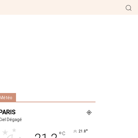
Météo
PARIS
Ciel Dégagé
°
21.8
°
C