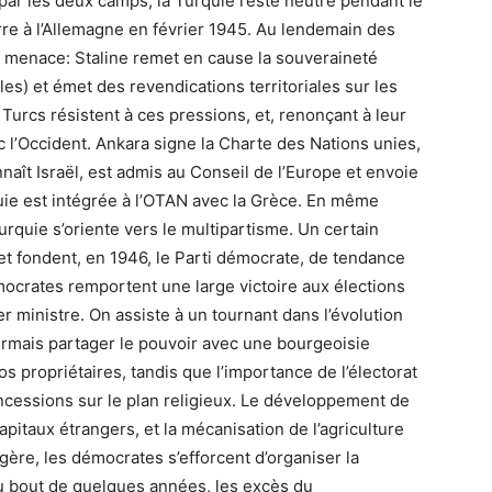
 par les deux camps, la Turquie reste neutre pendant le
erre à l’Allemagne en février 1945. Au lendemain des
ve menace: Staline remet en cause la souveraineté
es) et émet des revendications territoriales sur les
 Turcs résistent à ces pressions, et, renonçant à leur
 l’Occident. Ankara signe la Charte des Nations unies,
naît Israël, est admis au Conseil de l’Europe et envoie
uie est intégrée à l’OTAN avec la Grèce. En même
Turquie s’oriente vers le multipartisme. Un certain
 fondent, en 1946, le Parti démocrate, de tendance
émocrates remportent une large victoire aux élections
ministre. On assiste à un tournant dans l’évolution
ormais partager le pouvoir avec une bourgeoisie
os propriétaires, tandis que l’importance de l’électorat
ncessions sur le plan religieux. Le développement de
apitaux étrangers, et la mécanisation de l’agriculture
gère, les démocrates s’efforcent d’organiser la
 bout de quelques années, les excès du