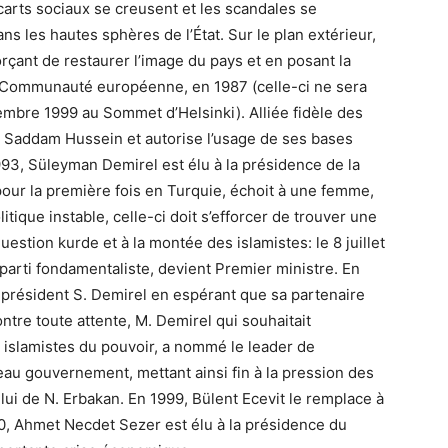
 écarts sociaux se creusent et les scandales se
ns les hautes sphères de l’État. Sur le plan extérieur,
rçant de restaurer l’image du pays et en posant la
la Communauté européenne, en 1987 (celle-ci ne sera
embre 1999 au Sommet d’Helsinki). Alliée fidèle des
e Saddam Hussein et autorise l’usage de ses bases
93, Süleyman Demirel est élu à la présidence de la
our la première fois en Turquie, échoit à une femme,
ique instable, celle-ci doit s’efforcer de trouver une
stion kurde et à la montée des islamistes: le 8 juillet
 parti fondamentaliste, devient Premier ministre. En
 président S. Demirel en espérant que sa partenaire
ntre toute attente, M. Demirel qui souhaitait
s islamistes du pouvoir, a nommé le leader de
veau gouvernement, mettant ainsi fin à la pression des
lui de N. Erbakan. En 1999, Bülent Ecevit le remplace à
0, Ahmet Necdet Sezer est élu à la présidence du