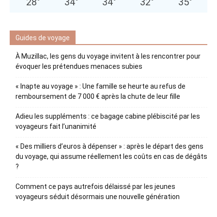
28
°
34
°
34
°
32
°
35
°
Guides de voyage
À Muzillac, les gens du voyage invitent à les rencontrer pour
évoquer les prétendues menaces subies
« Inapte au voyage » : Une famille se heurte au refus de
remboursement de 7 000 € après la chute de leur fille
Adieu les suppléments : ce bagage cabine plébiscité par les
voyageurs fait l’unanimité
« Des milliers d’euros à dépenser » : après le départ des gens
du voyage, qui assume réellement les coûts en cas de dégâts
?
Comment ce pays autrefois délaissé par les jeunes
voyageurs séduit désormais une nouvelle génération