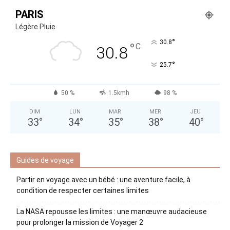
PARIS
Légère Pluie
°
30.8
°
C
30.8
°
25.7
50 %
1.5kmh
98 %
DIM
LUN
MAR
MER
JEU
33
°
34
°
35
°
38
°
40
°
Guides de voyage
Partir en voyage avec un bébé : une aventure facile, à
condition de respecter certaines limites
La NASA repousse les limites : une manœuvre audacieuse
pour prolonger la mission de Voyager 2