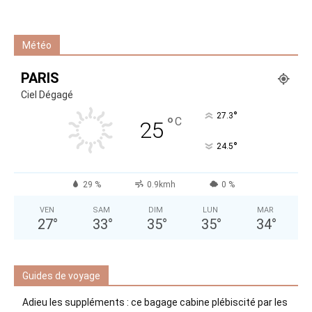
Météo
PARIS
Ciel Dégagé
°
27.3
°
C
25
°
24.5
29 %
0.9kmh
0 %
VEN
SAM
DIM
LUN
MAR
27
°
33
°
35
°
35
°
34
°
Guides de voyage
Adieu les suppléments : ce bagage cabine plébiscité par les