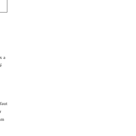
x a
é
faut
r
ram