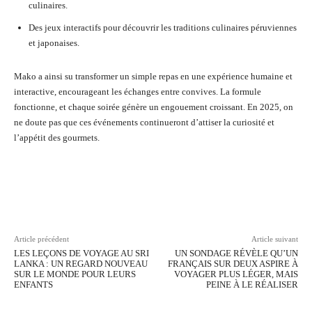
culinaires.
Des jeux interactifs pour découvrir les traditions culinaires péruviennes
et japonaises.
Mako a ainsi su transformer un simple repas en une expérience humaine et
interactive, encourageant les échanges entre convives. La formule
fonctionne, et chaque soirée génère un engouement croissant. En 2025, on
ne doute pas que ces événements continueront d’attiser la curiosité et
l’appétit des gourmets.
Facebook
Twitter
Pinterest
Wh
Article précédent
Article suivant
LES LEÇONS DE VOYAGE AU SRI
UN SONDAGE RÉVÈLE QU’UN
LANKA : UN REGARD NOUVEAU
FRANÇAIS SUR DEUX ASPIRE À
SUR LE MONDE POUR LEURS
VOYAGER PLUS LÉGER, MAIS
ENFANTS
PEINE À LE RÉALISER