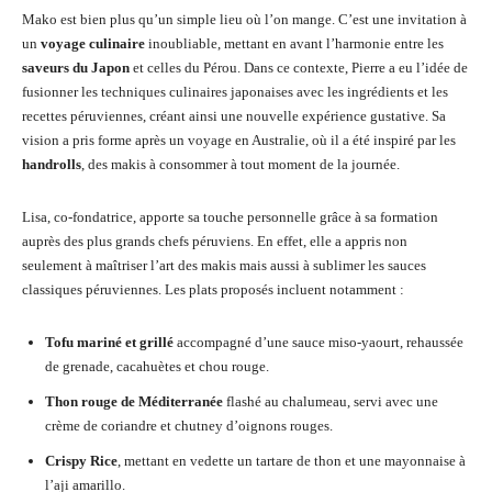
Mako est bien plus qu’un simple lieu où l’on mange. C’est une invitation à
un
voyage culinaire
inoubliable, mettant en avant l’harmonie entre les
saveurs du Japon
et celles du Pérou. Dans ce contexte, Pierre a eu l’idée de
fusionner les techniques culinaires japonaises avec les ingrédients et les
recettes péruviennes, créant ainsi une nouvelle expérience gustative. Sa
vision a pris forme après un voyage en Australie, où il a été inspiré par les
handrolls
, des makis à consommer à tout moment de la journée.
Lisa, co-fondatrice, apporte sa touche personnelle grâce à sa formation
auprès des plus grands chefs péruviens. En effet, elle a appris non
seulement à maîtriser l’art des makis mais aussi à sublimer les sauces
classiques péruviennes. Les plats proposés incluent notamment :
Tofu mariné et grillé
accompagné d’une sauce miso-yaourt, rehaussée
de grenade, cacahuètes et chou rouge.
Thon rouge de Méditerranée
flashé au chalumeau, servi avec une
crème de coriandre et chutney d’oignons rouges.
Crispy Rice
, mettant en vedette un tartare de thon et une mayonnaise à
l’aji amarillo.