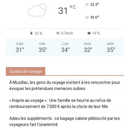
°
32.3
°
C
31
°
30.6
22 %
0.7kmh
19 %
SAM
DIM
LUN
MAR
MER
31
°
35
°
34
°
32
°
35
°
Guides de voyage
À Muzillac, les gens du voyage invitent à les rencontrer pour
évoquer les prétendues menaces subies
« Inapte au voyage » : Une famille se heurte au refus de
remboursement de 7 000 € après la chute de leur fille
Adieu les suppléments : ce bagage cabine plébiscité par les
voyageurs fait l’unanimité