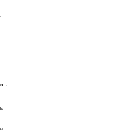
 :
 vos
la
es