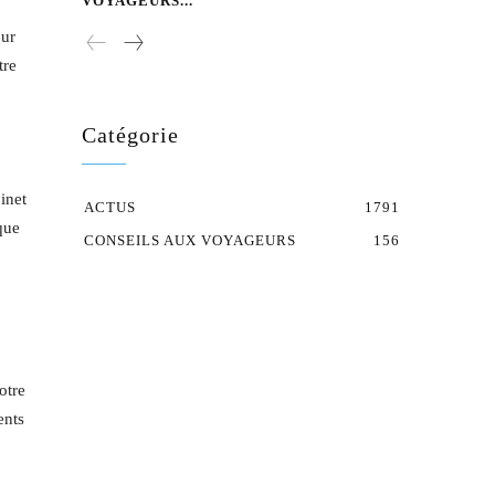
VOYAGEURS...
our
tre
Catégorie
inet
ACTUS
1791
que
CONSEILS AUX VOYAGEURS
156
otre
ents