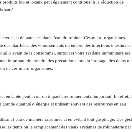
 produits bio et locaux peut également contribuer à la réduction de
la santé.
ctéries et de parasites dans l’eau du robinet. Ces micro-organismes
ue des diarrhées, des vomissements ou encore des infections intestinales
 bouillir avant de la consommer, surtout si votre système immunitaire est
lement important de prendre des précautions lors du brossage des dents o
stion de ces micro-organismes.
net en Crète peut avoir un impact environnemental important. En effet, l
ne grande quantité d’énergie et utilisent souvent des ressources en eau
tilisant l’eau de manière raisonnée et en évitant tout gaspillage. Des ges
osse les dents ou le remplacement des vieux systèmes de robinetterie par