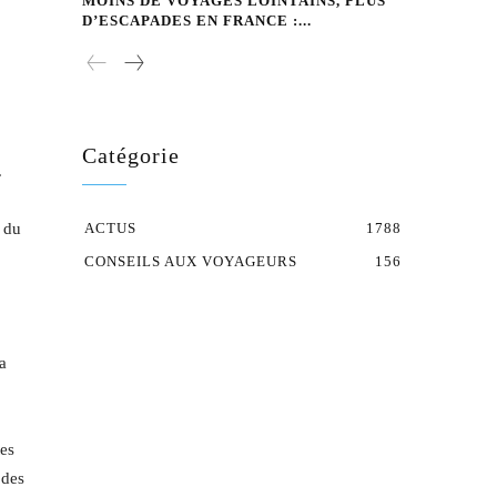
MOINS DE VOYAGES LOINTAINS, PLUS
D’ESCAPADES EN FRANCE :...
Catégorie
.
u du
ACTUS
1788
CONSEILS AUX VOYAGEURS
156
a
tes
 des