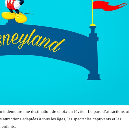
is demeure une destination de choix en février. Le parc d’attractions o
attractions adaptées à tous les âges, les spectacles captivants et les
 enfants.