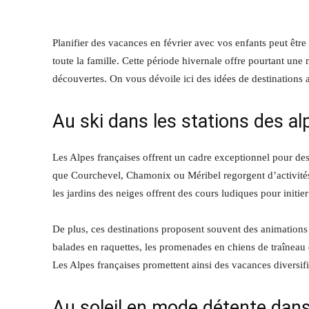
Planifier des vacances en février avec vos enfants peut être
toute la famille. Cette période hivernale offre pourtant une
découvertes. On vous dévoile ici des idées de destinations 
Au ski dans les stations des al
Les Alpes françaises offrent un cadre exceptionnel pour de
que Courchevel, Chamonix ou Méribel regorgent d’activités p
les jardins des neiges offrent des cours ludiques pour initier 
De plus, ces destinations proposent souvent des animations v
balades en raquettes, les promenades en chiens de traîneau e
Les Alpes françaises promettent ainsi des vacances diversifié
Au soleil en mode détente dans 