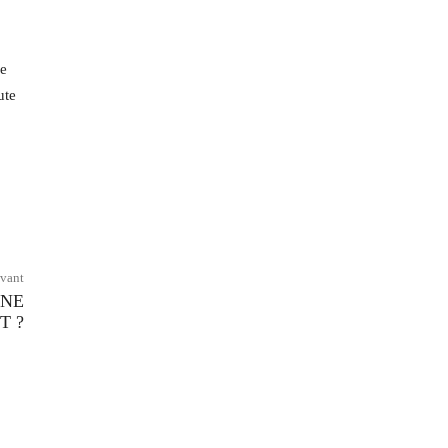
de
ute
ivant
UNE
T ?