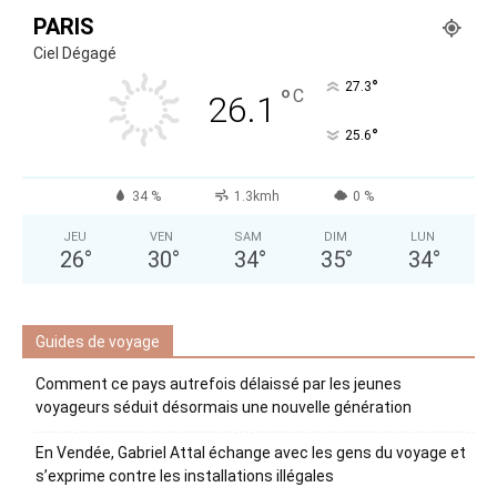
PARIS
Ciel Dégagé
°
27.3
°
C
26.1
°
25.6
34 %
1.3kmh
0 %
JEU
VEN
SAM
DIM
LUN
26
°
30
°
34
°
35
°
34
°
Guides de voyage
Comment ce pays autrefois délaissé par les jeunes
voyageurs séduit désormais une nouvelle génération
En Vendée, Gabriel Attal échange avec les gens du voyage et
s’exprime contre les installations illégales