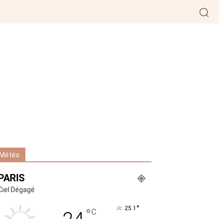
Météo
PARIS
Ciel Dégagé
°
25.1
°
C