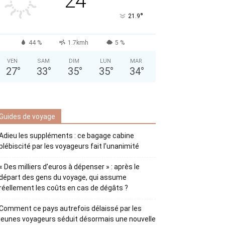
24
°
21.9
44 %
1.7kmh
5 %
VEN
SAM
DIM
LUN
MAR
27
°
33
°
35
°
35
°
34
°
Guides de voyage
Adieu les suppléments : ce bagage cabine
plébiscité par les voyageurs fait l’unanimité
« Des milliers d’euros à dépenser » : après le
départ des gens du voyage, qui assume
réellement les coûts en cas de dégâts ?
Comment ce pays autrefois délaissé par les
jeunes voyageurs séduit désormais une nouvelle