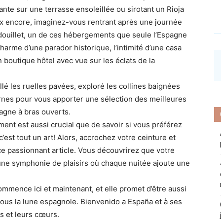
nte sur une terrasse ensoleillée ou sirotant un Rioja
x encore, imaginez-vous rentrant après une journée
douillet, un de ces hébergements que seule l’Espagne
charme d’une parador historique, l’intimité d’une casa
n boutique hôtel avec vue sur les éclats de la
llé les ruelles pavées, exploré les collines baignées
urnes pour vous apporter une sélection des meilleures
pagne à bras ouverts.
ent est aussi crucial que de savoir si vous préférez
c’est tout un art! Alors, accrochez votre ceinture et
ce passionnant article. Vous découvrirez que votre
une symphonie de plaisirs où chaque nuitée ajoute une
mmence ici et maintenant, et elle promet d’être aussi
 sous la lune espagnole. Bienvenido a España et à ses
s et leurs cœurs.