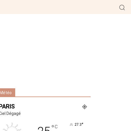
Météo
PARIS
Ciel Dégagé
°
27.3
°
C