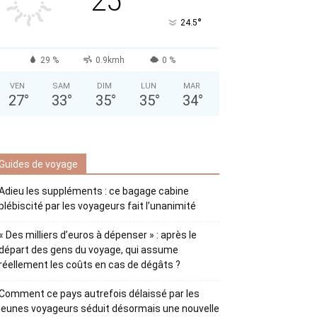
25
°
24.5
29 %
0.9kmh
0 %
VEN
SAM
DIM
LUN
MAR
27
°
33
°
35
°
35
°
34
°
Guides de voyage
Adieu les suppléments : ce bagage cabine
plébiscité par les voyageurs fait l’unanimité
« Des milliers d’euros à dépenser » : après le
départ des gens du voyage, qui assume
réellement les coûts en cas de dégâts ?
Comment ce pays autrefois délaissé par les
jeunes voyageurs séduit désormais une nouvelle