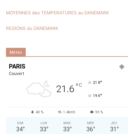
MOYENNES des TEMPERATURES au DANEMARK
REGIONS du DANEMARK
Météo
PARIS
Couvert
°
21.8
°
C
21.6
°
19.6
40 %
1.4kmh
99 %
DIM
LUN
MAR
MER
JEU
34
°
33
°
33
°
36
°
31
°