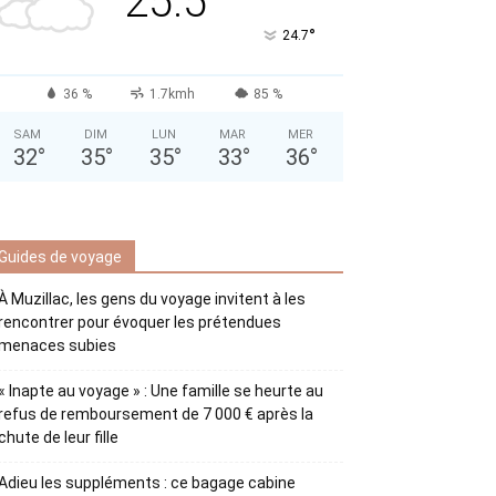
25.5
°
24.7
36 %
1.7kmh
85 %
SAM
DIM
LUN
MAR
MER
32
°
35
°
35
°
33
°
36
°
Guides de voyage
À Muzillac, les gens du voyage invitent à les
rencontrer pour évoquer les prétendues
menaces subies
« Inapte au voyage » : Une famille se heurte au
refus de remboursement de 7 000 € après la
chute de leur fille
Adieu les suppléments : ce bagage cabine