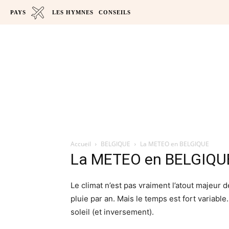
PAYS
LES HYMNES
CONSEILS
Accueil
BELGIQUE
La METEO en BELGIQUE
La METEO en BELGIQU
Le climat n’est pas vraiment l’atout majeur
pluie par an. Mais le temps est fort variabl
soleil (et inversement).