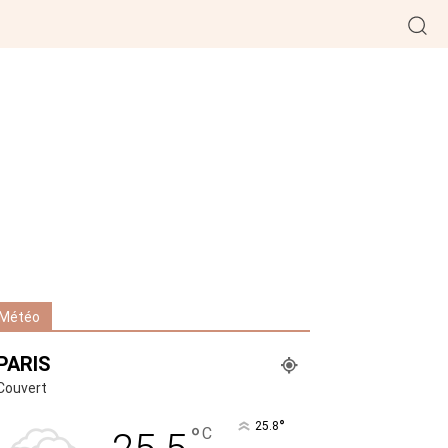
Météo
PARIS
Couvert
°
25.8
°
C