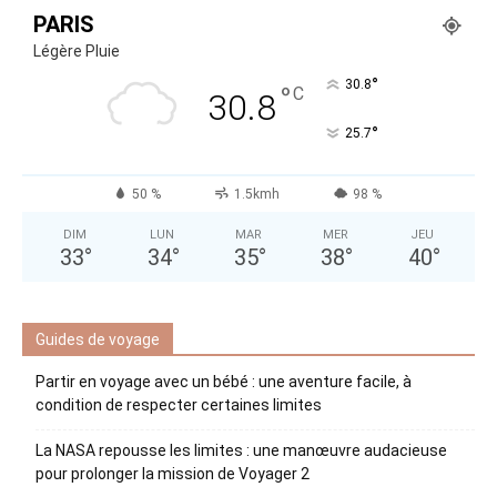
PARIS
Légère Pluie
°
30.8
°
C
30.8
°
25.7
50 %
1.5kmh
98 %
DIM
LUN
MAR
MER
JEU
33
°
34
°
35
°
38
°
40
°
Guides de voyage
Partir en voyage avec un bébé : une aventure facile, à
condition de respecter certaines limites
La NASA repousse les limites : une manœuvre audacieuse
pour prolonger la mission de Voyager 2