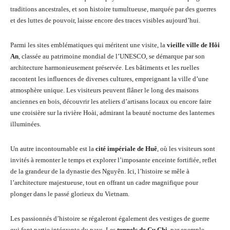
traditions ancestrales, et son histoire tumultueuse, marquée par des guerres
et des luttes de pouvoir, laisse encore des traces visibles aujourd’hui.
Parmi les sites emblématiques qui méritent une visite, la
vieille ville de Hôi
An
, classée au patrimoine mondial de l’UNESCO, se démarque par son
architecture harmonieusement préservée. Les bâtiments et les ruelles
racontent les influences de diverses cultures, empreignant la ville d’une
atmosphère unique. Les visiteurs peuvent flâner le long des maisons
anciennes en bois, découvrir les ateliers d’artisans locaux ou encore faire
une croisière sur la rivière Hoài, admirant la beauté nocturne des lanternes
illuminées.
Un autre incontournable est la
cité impériale de Huê
, où les visiteurs sont
invités à remonter le temps et explorer l’imposante enceinte fortifiée, reflet
de la grandeur de la dynastie des Nguyên. Ici, l’histoire se mêle à
l’architecture majestueuse, tout en offrant un cadre magnifique pour
plonger dans le passé glorieux du Vietnam.
Les passionnés d’histoire se régaleront également des vestiges de guerre
qui font partie intégrante du pays. Les
tunnels de Cu Chi
, par exemple,