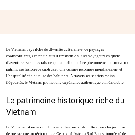
Facebook
Twitter
Pinterest
Wh
Le Vietnam, pays riche de diversité culturelle et de paysages
époustouflants, exerce un attrait irrésistible sur les voyageurs en quête
d’aventure. Parmi les raisons qui contribuent à ce phénomène, on trouve un
patrimoine historique captivant, une cuisine reconnue mondialement et
l’hospitalité chaleureuse des habitants. À travers ses sentiers moins
fréquentés, le Vietnam promet une expérience authentique et mémorable.
Le patrimoine historique riche du
Vietnam
Le Vietnam est un véritable trésor d’histoire et de culture, où chaque coin
de rue raconte un récit unique. Ce pays d’Asie du Sud-Est est imprégné de