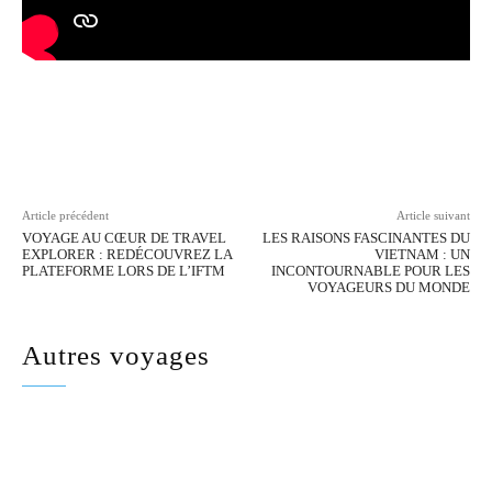
Facebook
Twitter
Pinterest
Wh
Article précédent
Article suivant
VOYAGE AU CŒUR DE TRAVEL
LES RAISONS FASCINANTES DU
EXPLORER : REDÉCOUVREZ LA
VIETNAM : UN
PLATEFORME LORS DE L’IFTM
INCONTOURNABLE POUR LES
VOYAGEURS DU MONDE
Autres voyages