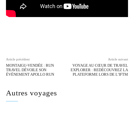
Facebook
Twitter
Pinterest
Wh
Article précédent
Article suivant
MONTAIGU-VENDÉE : RUN
VOYAGE AU CŒUR DE TRAVEL
TRAVEL DÉVOILE SON
EXPLORER : REDÉCOUVREZ LA
ÉVÉNEMENT APOLLO RUN
PLATEFORME LORS DE L’IFTM
Autres voyages