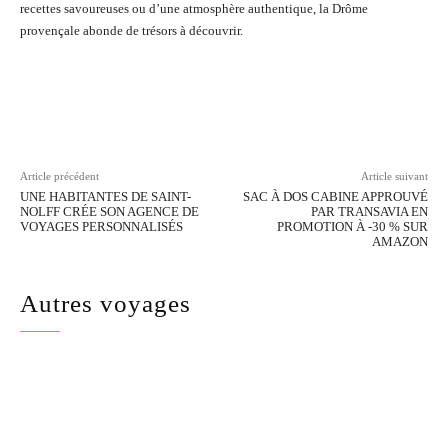
recettes savoureuses ou d’une atmosphère authentique, la Drôme
provençale abonde de trésors à découvrir.
Facebook
Twitter
Pinterest
Wh
Article précédent
Article suivant
UNE HABITANTES DE SAINT-
SAC À DOS CABINE APPROUVÉ
NOLFF CRÉE SON AGENCE DE
PAR TRANSAVIA EN
VOYAGES PERSONNALISÉS
PROMOTION À -30 % SUR
AMAZON
Autres voyages