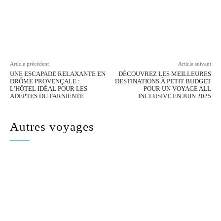
Facebook
Twitter
Pinterest
Wh
Article précédent
Article suivant
UNE ESCAPADE RELAXANTE EN
DÉCOUVREZ LES MEILLEURES
DRÔME PROVENÇALE :
DESTINATIONS À PETIT BUDGET
L’HÔTEL IDÉAL POUR LES
POUR UN VOYAGE ALL
ADEPTES DU FARNIENTE
INCLUSIVE EN JUIN 2025
Autres voyages