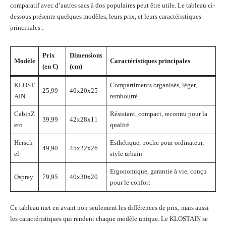
comparatif avec d’autres sacs à dos populaires peut être utile. Le tableau ci-
dessous présente quelques modèles, leurs prix, et leurs caractéristiques
principales :
Prix
Dimensions
Modèle
Caractéristiques principales
(en €)
(cm)
KLOST
Compartiments organisés, léger,
25,99
40x20x25
AIN
rembourré
CabinZ
Résistant, compact, reconnu pour la
39,99
42x28x11
ero
qualité
Hersch
Esthétique, poche pour ordinateur,
49,90
45x22x26
el
style urbain
Ergonomique, garantie à vie, conçu
Osprey
79,95
40x30x20
pour le confort
Ce tableau met en avant non seulement les différences de prix, mais aussi
les caractéristiques qui rendent chaque modèle unique. Le KLOSTAIN se