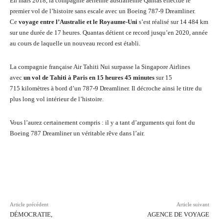
En mars 2018, la compagnie aérienne australienne Qantas effectue le
premier vol de l’histoire sans escale avec un Boeing 787-9 Dreamliner.
Ce
voyage entre l’Australie et le Royaume-Uni
s’est réalisé sur 14 484 km
sur une durée de 17 heures. Quantas détient ce record jusqu’en 2020, année
au cours de laquelle un nouveau record est établi.
La compagnie française Air Tahiti Nui surpasse la Singapore Airlines
avec
un vol de Tahiti à Paris en 15 heures 45 minutes
sur 15
715 kilomètres à bord d’un 787-9 Dreamliner. Il décroche ainsi le titre du
plus long vol intérieur de l’histoire.
Vous l’aurez certainement compris : il y a tant d’arguments qui font du
Boeing 787 Dreamliner un véritable rêve dans l’air.
Facebook
Twitter
Pinterest
Wh
Article précédent
Article suivant
DÉMOCRATIE,
AGENCE DE VOYAGE