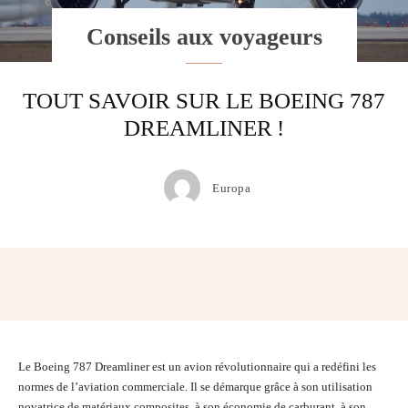
Conseils aux voyageurs
TOUT SAVOIR SUR LE BOEING 787
DREAMLINER !
Europa
Facebook
Twitter
Pinterest
Wh
Le Boeing 787 Dreamliner est un avion révolutionnaire qui a redéfini les
normes de l’aviation commerciale. Il se démarque grâce à son utilisation
novatrice de matériaux composites, à son économie de carburant, à son