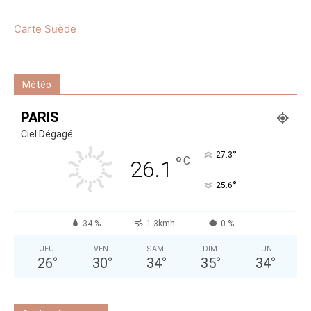
Carte Suède
Météo
PARIS
Ciel Dégagé
°
27.3
°
C
26.1
°
25.6
34 %
1.3kmh
0 %
JEU
VEN
SAM
DIM
LUN
26
°
30
°
34
°
35
°
34
°