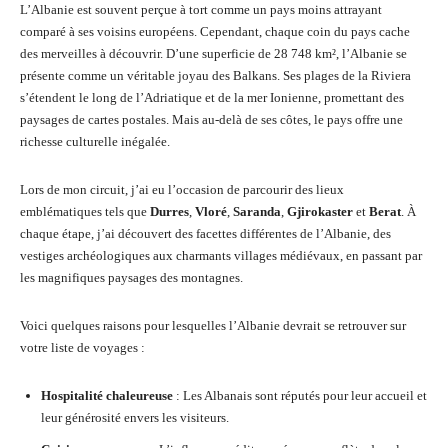
L’Albanie est souvent perçue à tort comme un pays moins attrayant
comparé à ses voisins européens. Cependant, chaque coin du pays cache
des merveilles à découvrir. D’une superficie de 28 748 km², l’Albanie se
présente comme un véritable joyau des Balkans. Ses plages de la Riviera
s’étendent le long de l’Adriatique et de la mer Ionienne, promettant des
paysages de cartes postales. Mais au-delà de ses côtes, le pays offre une
richesse culturelle inégalée.
Lors de mon circuit, j’ai eu l’occasion de parcourir des lieux
emblématiques tels que
Durres
,
Vloré
,
Saranda
,
Gjirokaster
et
Berat
. À
chaque étape, j’ai découvert des facettes différentes de l’Albanie, des
vestiges archéologiques aux charmants villages médiévaux, en passant par
les magnifiques paysages des montagnes.
Voici quelques raisons pour lesquelles l’Albanie devrait se retrouver sur
votre liste de voyages :
Hospitalité chaleureuse
: Les Albanais sont réputés pour leur accueil et
leur générosité envers les visiteurs.