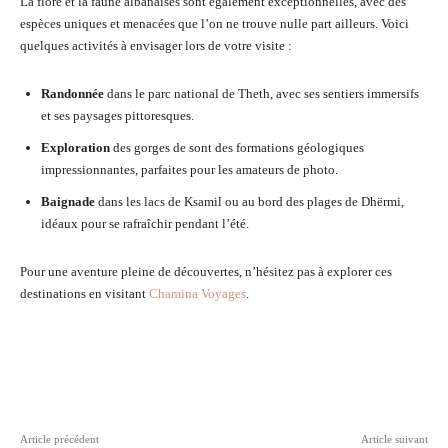
La flore et la faune albanaises sont également exceptionnelles, avec des
espèces uniques et menacées que l’on ne trouve nulle part ailleurs. Voici
quelques activités à envisager lors de votre visite :
Randonnée
dans le parc national de Theth, avec ses sentiers immersifs
et ses paysages pittoresques.
Exploration
des gorges de sont des formations géologiques
impressionnantes, parfaites pour les amateurs de photo.
Baignade
dans les lacs de Ksamil ou au bord des plages de Dhërmi,
idéaux pour se rafraîchir pendant l’été.
Pour une aventure pleine de découvertes, n’hésitez pas à explorer ces
destinations en visitant
Chamina Voyages
.
Facebook
Twitter
Pinterest
Wh
Article précédent
Article suivant