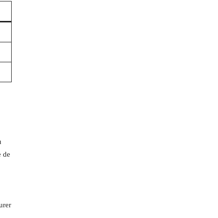
u
e de
urer