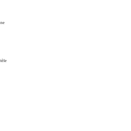
 ne
tèle