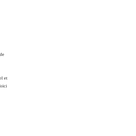
 de
l et
oici