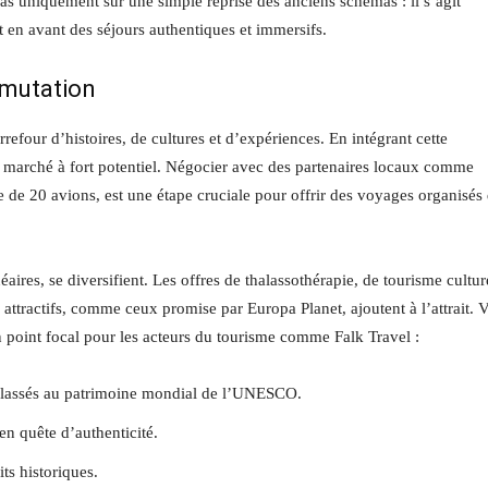
pas uniquement sur une simple reprise des anciens schémas : il s’agit
t en avant des séjours authentiques et immersifs.
 mutation
rrefour d’histoires, de cultures et d’expériences. En intégrant cette
un marché à fort potentiel. Négocier avec des partenaires locaux comme
 de 20 avions, est une étape cruciale pour offrir des voyages organisés
ires, se diversifient. Les offres de thalassothérapie, de tourisme culture
 attractifs, comme ceux promise par Europa Planet, ajoutent à l’attrait. V
n point focal pour les acteurs du tourisme comme Falk Travel :
es classés au patrimoine mondial de l’UNESCO.
en quête d’authenticité.
ts historiques.