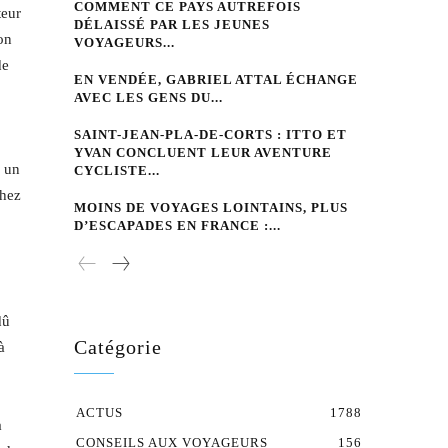
COMMENT CE PAYS AUTREFOIS
teur
DÉLAISSÉ PAR LES JEUNES
on
VOYAGEURS...
de
EN VENDÉE, GABRIEL ATTAL ÉCHANGE
AVEC LES GENS DU...
SAINT-JEAN-PLA-DE-CORTS : ITTO ET
YVAN CONCLUENT LEUR AVENTURE
e un
CYCLISTE...
chez
MOINS DE VOYAGES LOINTAINS, PLUS
D’ESCAPADES EN FRANCE :...
dû
Catégorie
à
ACTUS
1788
a
CONSEILS AUX VOYAGEURS
156