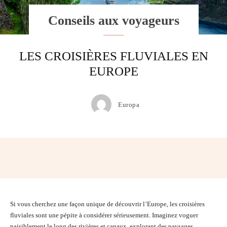
Conseils aux voyageurs
LES CROISIÈRES FLUVIALES EN
EUROPE
Europa
Facebook
Twitter
Pinterest
Wh
Si vous cherchez une façon unique de découvrir l’Europe, les croisières
fluviales sont une pépite à considérer sérieusement. Imaginez voguer
paisiblement le long des rivières et canaux, explorant des paysages