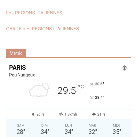
Les REGIONS ITALIENNES
CARTE des REGIONS ITALIENNES
Météo
PARIS
Peu Nuageux
°
30.6
°
C
29.5
°
28.4
26 %
1.8kmh
21 %
SAM
DIM
LUN
MAR
MER
28
°
34
°
34
°
32
°
35
°