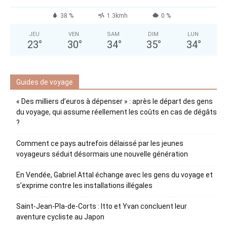
38 %
1.3kmh
0 %
JEU
VEN
SAM
DIM
LUN
23
°
30
°
34
°
35
°
34
°
Guides de voyage
« Des milliers d’euros à dépenser » : après le départ des gens
du voyage, qui assume réellement les coûts en cas de dégâts
?
Comment ce pays autrefois délaissé par les jeunes
voyageurs séduit désormais une nouvelle génération
En Vendée, Gabriel Attal échange avec les gens du voyage et
s’exprime contre les installations illégales
Saint-Jean-Pla-de-Corts : Itto et Yvan concluent leur
aventure cycliste au Japon