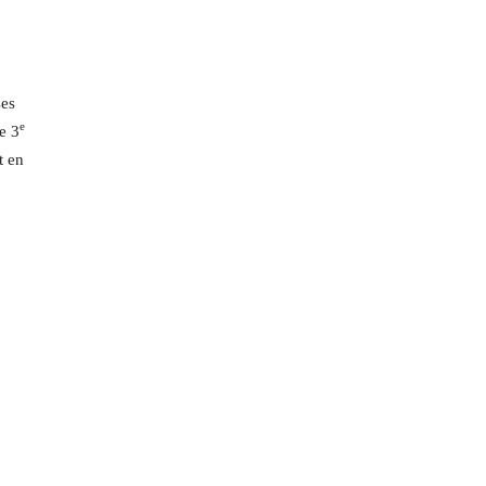
ses
e
e 3
t en