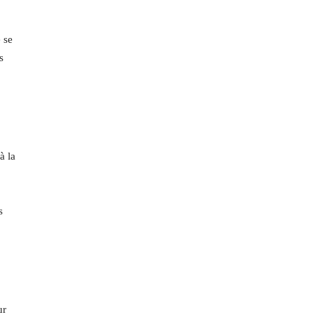
 se
s
à la
s
ur