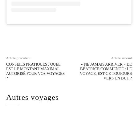
Facebook
Twitter
Pinterest
Wh
Article précédent
Article suivant
CONSEILS PRATIQUES : QUEL
« NE JAMAIS ARRIVER » DE
EST LE MONTANT MAXIMAL
BÉATRICE COMMENGÉ : LE
AUTORISÉ POUR VOS VOYAGES
VOYAGE, EST-CE TOUJOURS
?
VERS UN BUT ?
Autres voyages