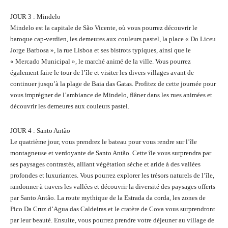
JOUR 3 : Mindelo
Mindelo est la capitale de São Vicente, où vous pourrez découvrir le
baroque cap-verdien, les demeures aux couleurs pastel, la place « Do Liceu
Jorge Barbosa », la rue Lisboa et ses bistrots typiques, ainsi que le
« Mercado Municipal », le marché animé de la ville. Vous pourrez
également faire le tour de l’île et visiter les divers villages avant de
continuer jusqu’à la plage de Baia das Gatas. Profitez de cette journée pour
vous imprégner de l’ambiance de Mindelo, flâner dans les rues animées et
découvrir les demeures aux couleurs pastel.
JOUR 4 : Santo Antão
Le quatrième jour, vous prendrez le bateau pour vous rendre sur l’île
montagneuse et verdoyante de Santo Antão. Cette île vous surprendra par
ses paysages contrastés, alliant végétation sèche et aride à des vallées
profondes et luxuriantes. Vous pourrez explorer les trésors naturels de l’île,
randonner à travers les vallées et découvrir la diversité des paysages offerts
par Santo Antão. La route mythique de la Estrada da corda, les zones de
Pico Da Cruz d’Agua das Caldeiras et le cratère de Cova vous surprendront
par leur beauté. Ensuite, vous pourrez prendre votre déjeuner au village de