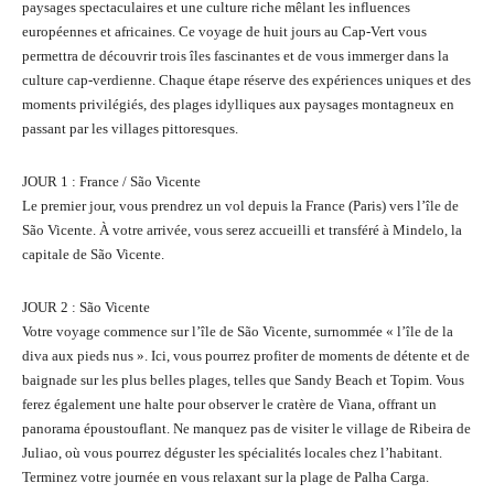
paysages spectaculaires et une culture riche mêlant les influences
européennes et africaines. Ce voyage de huit jours au Cap-Vert vous
permettra de découvrir trois îles fascinantes et de vous immerger dans la
culture cap-verdienne. Chaque étape réserve des expériences uniques et des
moments privilégiés, des plages idylliques aux paysages montagneux en
passant par les villages pittoresques.
JOUR 1 : France / São Vicente
Le premier jour, vous prendrez un vol depuis la France (Paris) vers l’île de
São Vicente. À votre arrivée, vous serez accueilli et transféré à Mindelo, la
capitale de São Vicente.
JOUR 2 : São Vicente
Votre voyage commence sur l’île de São Vicente, surnommée « l’île de la
diva aux pieds nus ». Ici, vous pourrez profiter de moments de détente et de
baignade sur les plus belles plages, telles que Sandy Beach et Topim. Vous
ferez également une halte pour observer le cratère de Viana, offrant un
panorama époustouflant. Ne manquez pas de visiter le village de Ribeira de
Juliao, où vous pourrez déguster les spécialités locales chez l’habitant.
Terminez votre journée en vous relaxant sur la plage de Palha Carga.