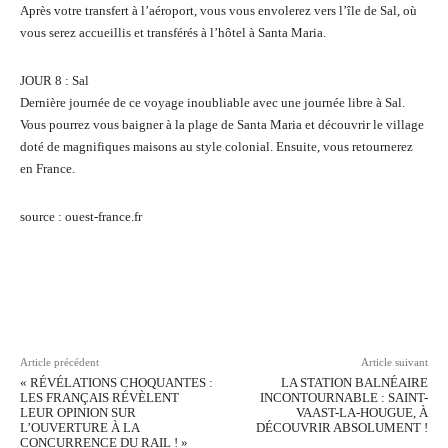
Après votre transfert à l’aéroport, vous vous envolerez vers l’île de Sal, où
vous serez accueillis et transférés à l’hôtel à Santa Maria.
JOUR 8 : Sal
Dernière journée de ce voyage inoubliable avec une journée libre à Sal.
Vous pourrez vous baigner à la plage de Santa Maria et découvrir le village
doté de magnifiques maisons au style colonial. Ensuite, vous retournerez
en France.
source : ouest-france.fr
Facebook
Twitter
Pinterest
Wh
Article précédent
Article suivant
« RÉVÉLATIONS CHOQUANTES :
LA STATION BALNÉAIRE
LES FRANÇAIS RÉVÈLENT
INCONTOURNABLE : SAINT-
LEUR OPINION SUR
VAAST-LA-HOUGUE, À
L’OUVERTURE À LA
DÉCOUVRIR ABSOLUMENT !
CONCURRENCE DU RAIL ! »