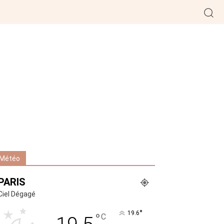
Météo
PARIS
Ciel Dégagé
°
19.6
°
C