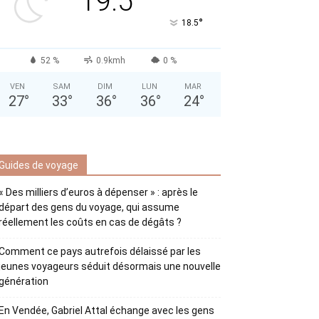
19.5
°
18.5
52 %
0.9kmh
0 %
VEN
SAM
DIM
LUN
MAR
27
°
33
°
36
°
36
°
24
°
Guides de voyage
« Des milliers d’euros à dépenser » : après le
départ des gens du voyage, qui assume
réellement les coûts en cas de dégâts ?
Comment ce pays autrefois délaissé par les
jeunes voyageurs séduit désormais une nouvelle
génération
En Vendée, Gabriel Attal échange avec les gens