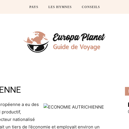
PAYS
LES HYMNES
CONSEILS
IENNE
européenne a eu des
productif,
cteur nationalisé
ait un tiers de l’économie et employait environ un