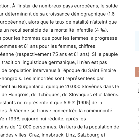
ation. À l’instar de nombreux pays européens, le solde
teur déterminant de sa croissance démographique (1,6
européenne), alors que le taux de natalité n’atteint que
un recul sensible de la mortalité infantile (4 ‰).
ien pour les hommes que pour les femmes, a progressé
s hommes et 81 ans pour les femmes, chiffres
enne (respectivement 75 ans et 81 ans). Si le peuple
tradition linguistique germanique, il n’en est pas
de population intervenus à l’époque du Saint Empire
-hongrois. Les minorités sont représentées par
lement au Burgenland, quelque 20.000 Slovènes dans le
e de Hongrois, de Tchèques, de Slovaques et d’Italiens.
testants ne représentent que 5,9 % [1995] de la
laines. À Vienne se trouve concentrée la communauté
u’en 1938, aujourd’hui réduite, après les
oins de 12 000 personnes. Un tiers de la population de
randes villes: Graz, Innsbruck, Linz, Salzbourg et