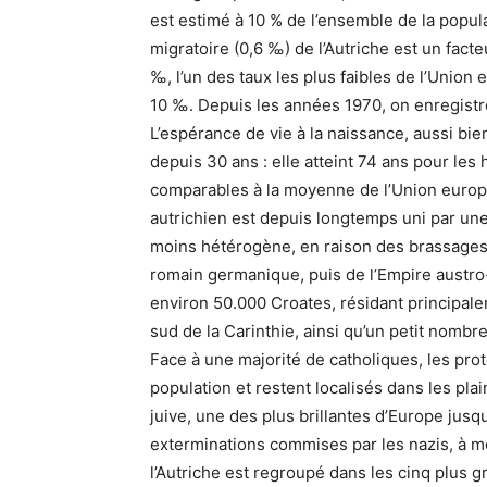
est estimé à 10 % de l’ensemble de la popul
migratoire (0,6 ‰) de l’Autriche est un fac
‰, l’un des taux les plus faibles de l’Union 
10 ‰. Depuis les années 1970, on enregistre 
L’espérance de vie à la naissance, aussi b
depuis 30 ans : elle atteint 74 ans pour le
comparables à la moyenne de l’Union europé
autrichien est depuis longtemps uni par une 
moins hétérogène, en raison des brassages 
romain germanique, puis de l’Empire austro
environ 50.000 Croates, résidant principa
sud de la Carinthie, ainsi qu’un petit nombr
Face à une majorité de catholiques, les pro
population et restent localisés dans les p
juive, une des plus brillantes d’Europe jusq
exterminations commises par les nazis, à m
l’Autriche est regroupé dans les cinq plus g