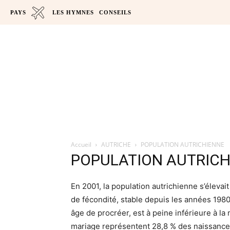
PAYS
LES HYMNES
CONSEILS
Accueil
AUTRICHE
POPULATION AUTRICHIENNE
POPULATION AUTRICH
En 2001, la
population autrichienne
s’élevait
de fécondité, stable depuis les années 198
âge de procréer, est à peine inférieure à l
mariage représentent 28,8 % des naissances.