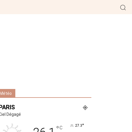
Météo
PARIS
Ciel Dégagé
°
27.3
°
C