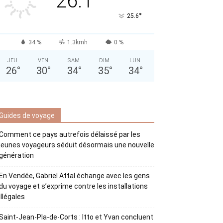
26.1
°
25.6
34 %
1.3kmh
0 %
JEU
VEN
SAM
DIM
LUN
26
°
30
°
34
°
35
°
34
°
Guides de voyage
Comment ce pays autrefois délaissé par les
jeunes voyageurs séduit désormais une nouvelle
génération
En Vendée, Gabriel Attal échange avec les gens
du voyage et s’exprime contre les installations
illégales
Saint-Jean-Pla-de-Corts : Itto et Yvan concluent