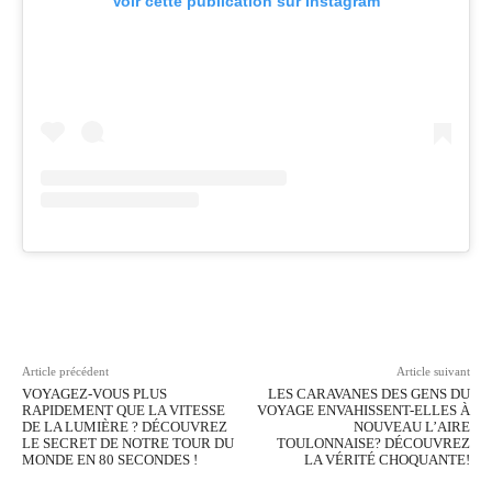
Voir cette publication sur Instagram
Facebook
Twitter
Pinterest
Wh
Article précédent
Article suivant
VOYAGEZ-VOUS PLUS
LES CARAVANES DES GENS DU
RAPIDEMENT QUE LA VITESSE
VOYAGE ENVAHISSENT-ELLES À
DE LA LUMIÈRE ? DÉCOUVREZ
NOUVEAU L’AIRE
LE SECRET DE NOTRE TOUR DU
TOULONNAISE? DÉCOUVREZ
MONDE EN 80 SECONDES !
LA VÉRITÉ CHOQUANTE!