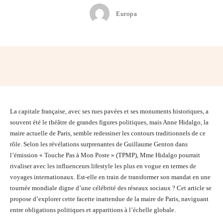
Europa
Facebook
Twitter
Pinterest
Wh
La capitale française, avec ses rues pavées et ses monuments historiques, a
souvent été le théâtre de grandes figures politiques, mais Anne Hidalgo, la
maire actuelle de Paris, semble redessiner les contours traditionnels de ce
rôle. Selon les révélations surprenantes de Guillaume Genton dans
l’émission « Touche Pas à Mon Poste » (TPMP), Mme Hidalgo pourrait
rivaliser avec les influenceurs lifestyle les plus en vogue en termes de
voyages internationaux. Est-elle en train de transformer son mandat en une
tournée mondiale digne d’une célébrité des réseaux sociaux ? Cet article se
propose d’explorer cette facette inattendue de la maire de Paris, naviguant
entre obligations politiques et apparitions à l’échelle globale.