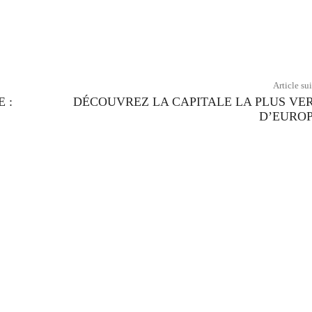
Twitter
Pinterest
WhatsApp
Article su
 :
DÉCOUVREZ LA CAPITALE LA PLUS VE
D’EUROP