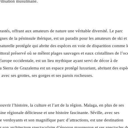
ivilisation musulmane.
stés, offrant aux amateurs de nature une véritable diversité. Le parc
nes de la péninsule ibérique, est un paradis pour les amateurs de ski et
aturelle protégée qui abrite des espèces en voie de disparition comme l
littoral préservé où se mêlent plages sauvages et eaux cristallines de l’o
’Europe occidentale, est un lieu mythique ayant servi de décor à de
la Sierra de Grazalema est un espace protégé luxuriant, abritant des espè
 avec ses grottes, ses gorges et ses parois rocheuses.
vrir l’histoire, la culture et l’art de la région. Malaga, en plus de ses
ine régionale délicieuse et une histoire fascinante. Séville, avec ses
 verdoyants et son magnifique parc d’attractions, est une destination
par son architecture spectaculaire d’époque mauresque et ses spectacles d