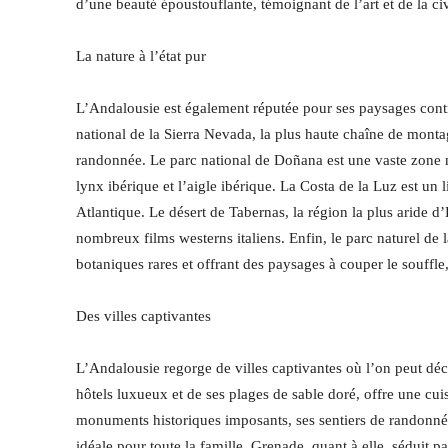
d’une beauté époustouflante, témoignant de l’art et de la c
La nature à l’état pur
L’Andalousie est également réputée pour ses paysages contra
national de la Sierra Nevada, la plus haute chaîne de montag
randonnée. Le parc national de Doñana est une vaste zone n
lynx ibérique et l’aigle ibérique. La Costa de la Luz est un 
Atlantique. Le désert de Tabernas, la région la plus aride d
nombreux films westerns italiens. Enfin, le parc naturel de 
botaniques rares et offrant des paysages à couper le souffle,
Des villes captivantes
L’Andalousie regorge de villes captivantes où l’on peut décou
hôtels luxueux et de ses plages de sable doré, offre une cuis
monuments historiques imposants, ses sentiers de randonnée
idéale pour toute la famille. Grenade, quant à elle, séduit 