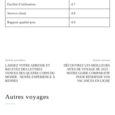
Facilité d’utilisation
4.7
Service client
4.8
Rapport qualité-prix
4.6
Facebook
Twitter
Pinterest
Wh
Article précédent
Article suivant
LAISSEZ VOTRE ADRESSE ET
DÉCOUVREZ LES MEILLEURS
RECEVEZ DES LETTRES
SITES DE VOYAGE DE 2025 :
VENUES DES QUATRE COINS DU
NOTRE GUIDE COMPARATIF
MONDE : NOTRE EXPÉRIENCE À
POUR RÉSERVER VOS
RENNES
VACANCES EN LIGNE
Autres voyages