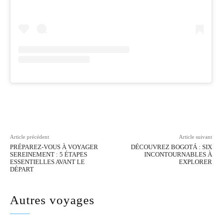
Facebook
Twitter
Pinterest
Wh
Article précédent
Article suivant
PRÉPAREZ-VOUS À VOYAGER
DÉCOUVREZ BOGOTÁ : SIX
SEREINEMENT : 5 ÉTAPES
INCONTOURNABLES À
ESSENTIELLES AVANT LE
EXPLORER
DÉPART
Autres voyages