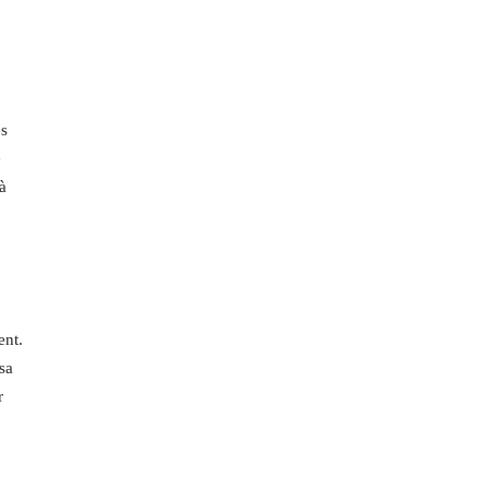
es
e
à
ent.
sa
r