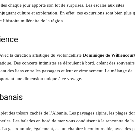
lles chaque jour apporte son lot de surprises. Les escales aux sites
uguant culture et exploration. En effet, ces excursions sont bien plus 
e l’histoire millénaire de la région.
ience
ec la direction artistique du violoncelliste
Dominique de Williencour
iatique. Des concerts intimistes se déroulent à bord, créant des souvenirs
ssant des liens entre les passagers et leur environnement. Le mélange de
pportant une dimension unique à ce voyage.
lbanais
plet des trésors cachés de l’Albanie. Les paysages alpins, les plages do
perles. Les balades en bord de mer vous conduisent à la rencontre de la
e. La gastronomie, également, est un chapitre incontournable, avec des p