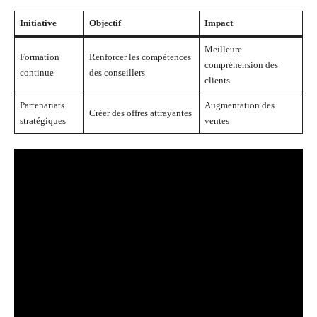
Initiative
Objectif
Impact
Meilleure
Formation
Renforcer les compétences
compréhension des
continue
des conseillers
clients
Partenariats
Augmentation des
Créer des offres attrayantes
stratégiques
ventes