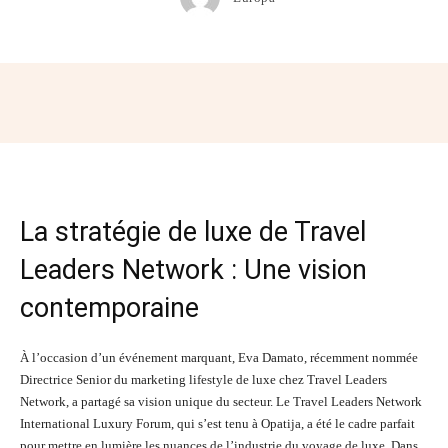
Facebook
Twitter
Pinterest
Wh
La stratégie de luxe de Travel
Leaders Network : Une vision
contemporaine
À l’occasion d’un événement marquant, Eva Damato, récemment nommée
Directrice Senior du marketing lifestyle de luxe chez Travel Leaders
Network, a partagé sa vision unique du secteur. Le Travel Leaders Network
International Luxury Forum, qui s’est tenu à Opatija, a été le cadre parfait
pour mettre en lumière les nuances de l’industrie du voyage de luxe. Dans