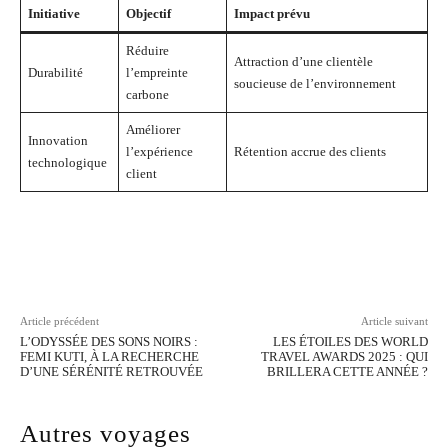
Initiative
Objectif
Impact prévu
Réduire
Attraction d’une clientèle
Durabilité
l’empreinte
soucieuse de l’environnement
carbone
Améliorer
Innovation
l’expérience
Rétention accrue des clients
technologique
client
Facebook
Twitter
Pinterest
Wh
Article précédent
Article suivant
L’ODYSSÉE DES SONS NOIRS :
LES ÉTOILES DES WORLD
FEMI KUTI, À LA RECHERCHE
TRAVEL AWARDS 2025 : QUI
D’UNE SÉRÉNITÉ RETROUVÉE
BRILLERA CETTE ANNÉE ?
Autres voyages