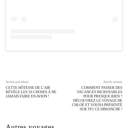
Facebook
Twitter
Pinterest
Wh
Article précédent
Article suivant
CETTE HÔTESSE DE L’AIR
COMMENT PASSER DES
RÉVÈLE LES 10 CHOSES À NE
VACANCES INCROYABLES
JAMAIS FAIRE EN AVION !
POUR PRESQUE RIEN ?
DÉCOUVREZ LE VOYAGE DE
CHLOÉ ET YOUNA PRÉSENTÉ
SUR TF1 CE DIMANCHE !
Autres voyages