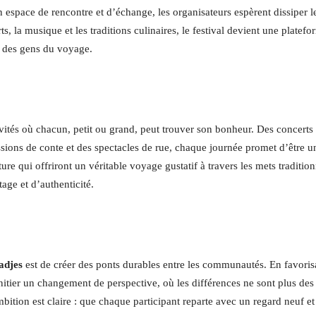
n espace de rencontre et d’échange, les organisateurs espèrent dissiper l
ts, la musique et les traditions culinaires, le festival devient une platef
re des gens du voyage.
vités où chacun, petit ou grand, peut trouver son bonheur. Des concerts
sions de conte et des spectacles de rue, chaque journée promet d’être u
ture qui offriront un véritable voyage gustatif à travers les mets traditio
age et d’authenticité.
adjes
est de créer des ponts durables entre les communautés. En favoris
itier un changement de perspective, où les différences ne sont plus des
ition est claire : que chaque participant reparte avec un regard neuf et