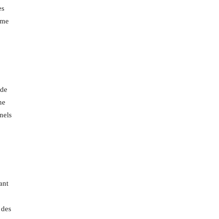
es
orme
 de
ne
nnels
ant
 des