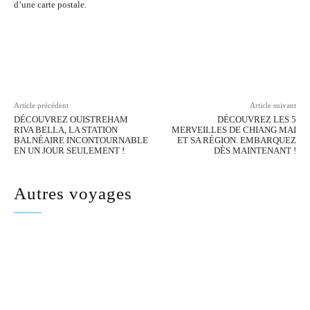
d’une carte postale.
Facebook
Twitter
Pinterest
Wh
Article précédent
Article suivant
DÉCOUVREZ OUISTREHAM
DÉCOUVREZ LES 5
RIVA BELLA, LA STATION
MERVEILLES DE CHIANG MAI
BALNÉAIRE INCONTOURNABLE
ET SA RÉGION. EMBARQUEZ
EN UN JOUR SEULEMENT !
DÈS MAINTENANT !
Autres voyages